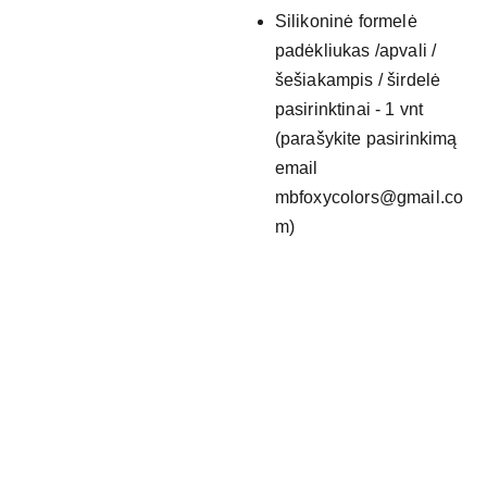
Silikoninė formelė
padėkliukas /apvali /
šešiakampis / širdelė
pasirinktinai - 1 vnt
(parašykite pasirinkimą
email
mbfoxycolors@gmail.co
m)