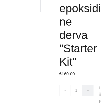
epoksidi
ne
derva
"Starter
Kit"
€160.00
I
-
+
š
p