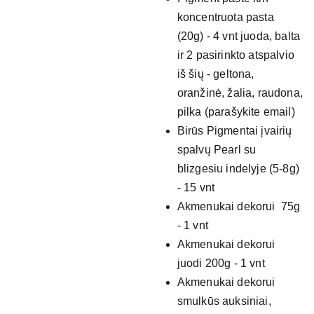
koncentruota pasta
(20g) - 4 vnt juoda, balta
ir 2 pasirinkto atspalvio
iš šių - geltona,
oranžinė, žalia, raudona,
pilka (parašykite email)
Birūs Pigmentai įvairių
spalvų Pearl su
blizgesiu indelyje (5-8g)
- 15 vnt
Akmenukai dekorui 75g
- 1 vnt
Akmenukai dekorui
juodi 200g - 1 vnt
Akmenukai dekorui
smulkūs auksiniai,