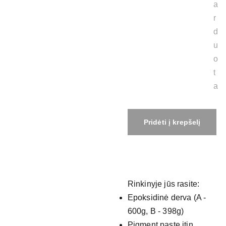
a
r
d
u
o
t
a
Pridėti į krepšelį
Rinkinyje jūs rasite:
Epoksidinė derva (A -
600g, B - 398g)
Pigment paste itin