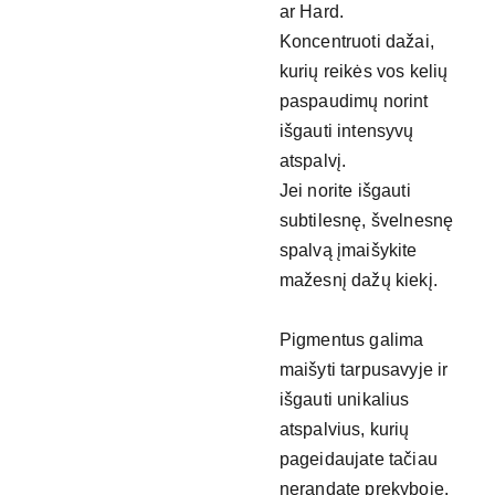
ar Hard.
Koncentruoti dažai,
kurių reikės vos kelių
paspaudimų norint
išgauti intensyvų
atspalvį.
Jei norite išgauti
subtilesnę, švelnesnę
spalvą įmaišykite
mažesnį dažų kiekį.
Pigmentus galima
maišyti tarpusavyje ir
išgauti unikalius
atspalvius, kurių
pageidaujate tačiau
nerandate prekyboje.