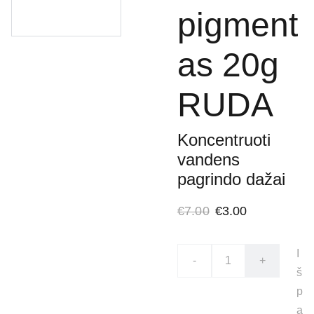
pigment
as 20g
RUDA
Koncentruoti
vandens
pagrindo dažai
€7.00
€3.00
I
-
+
š
p
a