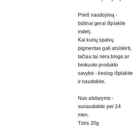
Prieš naudojimą -
būtinai gerai išplakite
indelį.
Kai kurių spalvų
pigmentas gali atsiskirti,
tačiau tai nėra blogo ar
brokuoto produkto
savybė - tiesiog išplakite
ir naudokite.
Nuo atidarymo -
sunaudokite per 24
mėn.
Tūris 20g