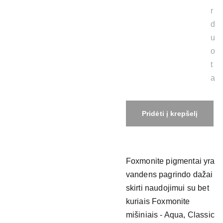
r
d
u
o
t
a
Pridėti į krepšelį
Foxmonite pigmentai yra
vandens pagrindo dažai
skirti naudojimui su bet
kuriais Foxmonite
mišiniais - Aqua, Classic