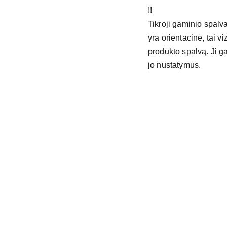
!!
Tikroji gaminio spalva
yra orientacinė, tai v
produkto spalvą. Ji gal
jo nustatymus.
Kontaktai
mbfoxycolors@
+37064972497