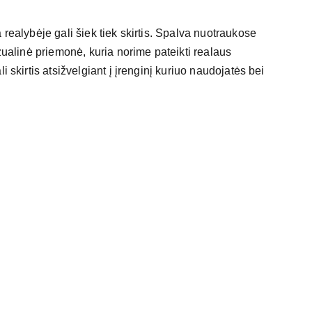
 realybėje gali šiek tiek skirtis. Spalva nuotraukose
izualinė priemonė, kuria norime pateikti realaus
i skirtis atsižvelgiant į įrenginį kuriuo naudojatės bei
gmail.com    