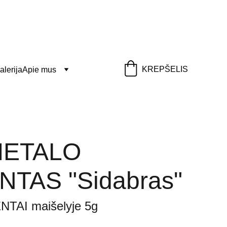
KREPŠELIS
alerija
Apie mus
 METALO
TAS "Sidabras"
TAI maišelyje 5g