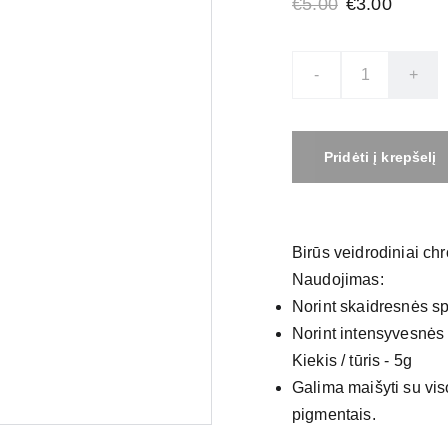
€5.00
€3.00
-
+
Pridėti į krepšelį
Birūs veidrodiniai ch
Naudojimas:
Norint skaidresnės sp
Norint intensyvesnės 
Kiekis / tūris - 5g
Galima maišyti su vi
pigmentais.