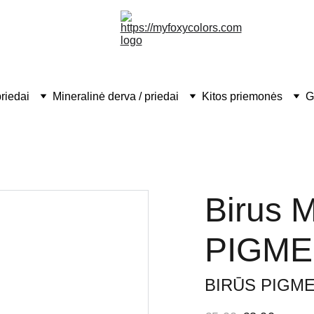
riedai
Mineralinė derva / priedai
Kitos priemonės
G
Birus
PIGMEN
BIRŪS PIGMEN