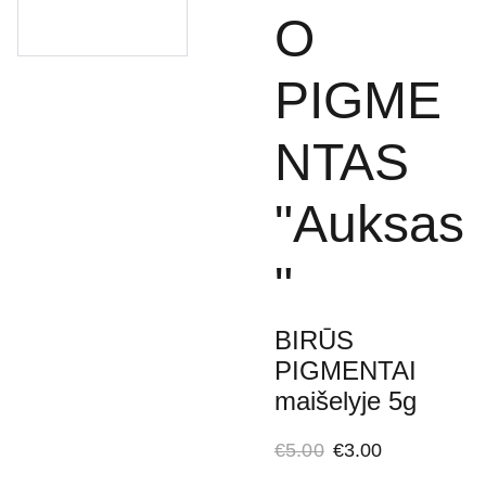
O
PIGME
NTAS
"Auksas
"
BIRŪS
PIGMENTAI
maišelyje 5g
€5.00
€3.00