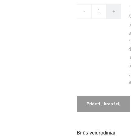
I
-
+
š
p
a
r
d
u
o
t
a
Pridėti į krepšelį
Birūs veidrodiniai